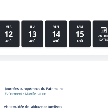
MER
JEU
VEN
SAM
12
13
14
15
AUTRE
DATES
AOÛ
AOÛ
AOÛ
AOÛ
Journées européennes du Patrimoine
Evènement / Manifestation
Visite guidée de l'abbaye de Jumièges