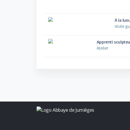
À la lue
Visite g
Apprenti sculpteu
Atelier