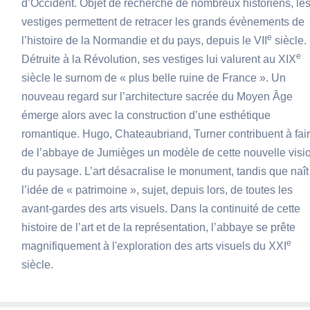
d’Occident. Objet de recherche de nombreux historiens, le
vestiges permettent de retracer les grands évènements de
e
l’histoire de la Normandie et du pays, depuis le VII
siècle.
e
Détruite à la Révolution, ses vestiges lui valurent au XIX
siècle le surnom de « plus belle ruine de France ». Un
nouveau regard sur l’architecture sacrée du Moyen Âge
émerge alors avec la construction d’une esthétique
romantique. Hugo, Chateaubriand, Turner contribuent à fai
de l’abbaye de Jumièges un modèle de cette nouvelle visi
du paysage. L’art désacralise le monument, tandis que naît
l’idée de « patrimoine », sujet, depuis lors, de toutes les
avant-gardes des arts visuels. Dans la continuité de cette
histoire de l’art et de la représentation, l’abbaye se prête
e
magnifiquement à l'exploration des arts visuels du XXI
siècle.